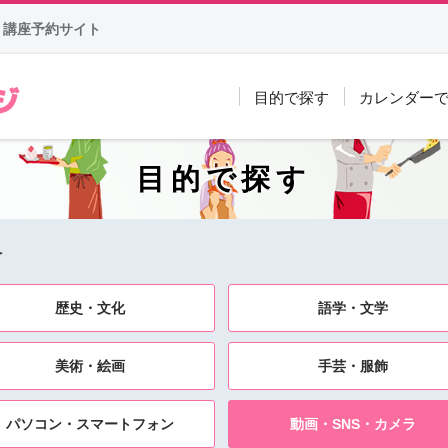
 講座予約サイト
目的で探す
カレンダー
ッ
目的で探す
＞
歴史・文化
語学・文学
美術・絵画
手芸・服飾
パソコン・スマートフォン
動画・SNS・カメラ